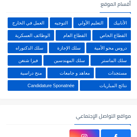
أقسام الموقع
الأنابيك
التعليم الأولي
التوجيه
العمل في الخارج
القطاع الخاص
القطاع العام
الوظائف العسكرية
دروس محو الأمية
سلك الإجازة
سلك الدكتوراه
سلك الماستر
سلك المهندسين
فيزا شنغن
مستجدات
معاهد و جامعات
منح دراسية
نتائج المباريات
Candidature Sponatnée
مواقع التواصل الإجتماعي