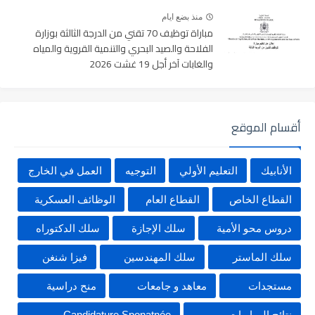
منذ بضع ايام
مباراة توظيف 70 تقني من الدرجة الثالثة بوزارة
الفلاحة والصيد البحري والتنمية القروية والمياه
والغابات آخر أجل 19 غشت 2026
أقسام الموقع
الأنابيك
التعليم الأولي
التوجيه
العمل في الخارج
القطاع الخاص
القطاع العام
الوظائف العسكرية
دروس محو الأمية
سلك الإجازة
سلك الدكتوراه
سلك الماستر
سلك المهندسين
فيزا شنغن
مستجدات
معاهد و جامعات
منح دراسية
نتائج المباريات
Candidature Sponatnée