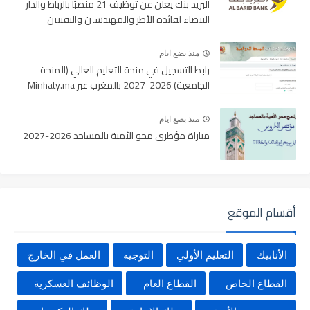
البريد بنك يعلن عن توظيف 21 منصبًا بالرباط والدار
البيضاء لفائدة الأطر والمهندسين والتقنيين
منذ بضع ايام
رابط التسجيل في منحة التعليم العالي (المنحة
الجامعية) 2026-2027 بالمغرب عبر Minhaty.ma
منذ بضع ايام
مباراة مؤطري محو الأمية بالمساجد 2026-2027
أقسام الموقع
الأنابيك
التعليم الأولي
التوجيه
العمل في الخارج
القطاع الخاص
القطاع العام
الوظائف العسكرية