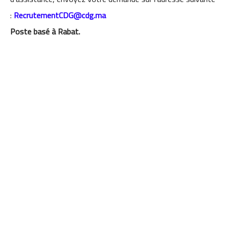
:
RecrutementCDG@cdg.ma
Poste basé à Rabat
.