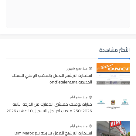
الأكثر مشاهدة
منذ بضع شهور
استمارة الترشيح للعمل بالمكتب الوطني للسكك
الحديدية oncf.etalent.ma
منذ بضع ايام
مباراة توظيف مفتشي الجمارك من الدرجة الثانية
2026: 250 منصب آخر أجل للتسجيل 10 غشت 2026
منذ بضع ايام
استمارة الترشيح للعمل بشركة بيم Bim Maroc