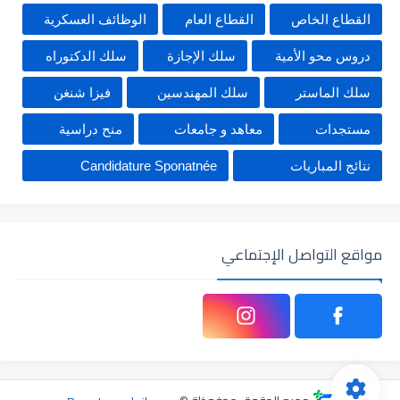
القطاع الخاص
القطاع العام
الوظائف العسكرية
دروس محو الأمية
سلك الإجازة
سلك الدكتوراه
سلك الماستر
سلك المهندسين
فيزا شنغن
مستجدات
معاهد و جامعات
منح دراسية
نتائج المباريات
Candidature Sponatnée
مواقع التواصل الإجتماعي