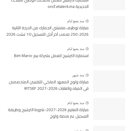
استمارة الترشيح للعمل بالمكتب الوطني للسكك
الحديدية oncf.etalent.ma
منذ بضع ايام
مباراة توظيف مفتشي الجمارك من الدرجة الثانية
2026: 250 منصب آخر أجل للتسجيل 10 غشت 2026
منذ بضع ايام
استمارة الترشيح للعمل بشركة بيم Bim Maroc
منذ شهر
مباراة ولوج المعهد الملكي للتقنيين المتخصصين
في المياه والغابات 2026-2027 IRTSEF
منذ بضع ايام
مباراة التعليم 2026-2027: شروط الترشيح وطريقة
التسجيل عبر منصة ولوج
منذ شهر