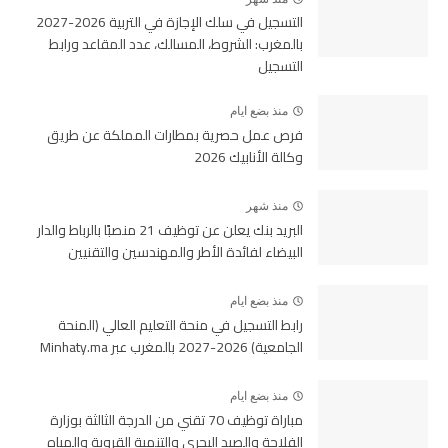
التسجيل في سلك الإجازة في التربية 2026-2027
بالمغرب: الشروط، المسالك، عدد المقاعد ورابط
التسجيل
منذ بضع ايام
فرص عمل حصرية بمطارات المملكة عن طريق
وكالة الأنابيك 2026
منذ شهر
البريد بنك يعلن عن توظيف 21 منصبًا بالرباط والدار
البيضاء لفائدة الأطر والمهندسين والتقنيين
منذ بضع ايام
رابط التسجيل في منحة التعليم العالي (المنحة
الجامعية) 2026-2027 بالمغرب عبر Minhaty.ma
منذ بضع ايام
مباراة توظيف 70 تقني من الدرجة الثالثة بوزارة
الفلاحة والصيد البحري والتنمية القروية والمياه