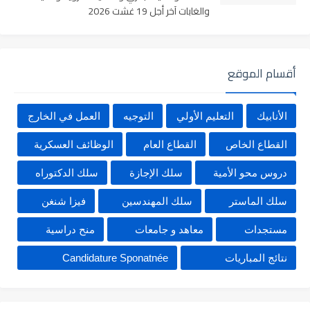
والغابات آخر أجل 19 غشت 2026
أقسام الموقع
الأنابيك
التعليم الأولي
التوجيه
العمل في الخارج
القطاع الخاص
القطاع العام
الوظائف العسكرية
دروس محو الأمية
سلك الإجازة
سلك الدكتوراه
سلك الماستر
سلك المهندسين
فيزا شنغن
مستجدات
معاهد و جامعات
منح دراسية
نتائج المباريات
Candidature Sponatnée