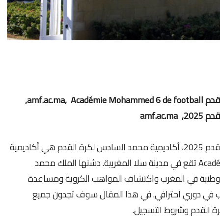
التسجيل في اكاديمية محمد السادس لكرة القدم amf.ac.ma, Académie Mohammed 6 de football,
amf.a
التسجيل في اكاديمية محمد السادس لكرة القدم 2025، أكاديمية محمد السادس لكرة القدم هي أكاديمية
لكرة القدم Académie Mohammed 6 de football تقع في مدينة سلا المغربية. دشنها الملك محمد
ل الرياضة الوطنية في المغرب واكتشاف المواهب الكروية ومساعدة
ب في دوري احترافي. في هذا المقال سوف تجدون جميع
ة القدم وشروط التسجيل.