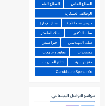
القطاع الخاص
القطاع العام
الوظائف العسكرية
دروس محو الأمية
سلك الإجازة
سلك الدكتوراه
سلك الماستر
سلك المهندسين
فيزا شنغن
مستجدات
معاهد و جامعات
منح دراسية
نتائج المباريات
Candidature Sponatnée
مواقع التواصل الإجتماعي