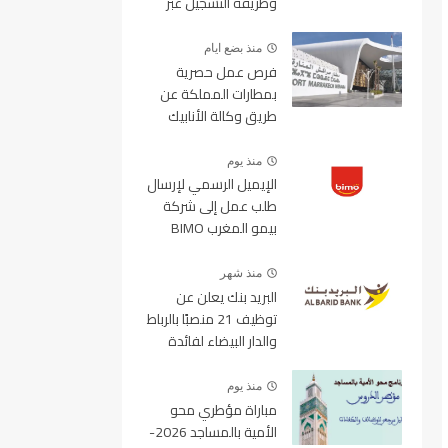
وطريقة التسجيل عبر
منصة ولوج
منذ بضع ايام
فرص عمل حصرية
بمطارات المملكة عن
طريق وكالة الأنابيك
2026
منذ يوم
الإيميل الرسمي لإرسال
طلب عمل إلى شركة
بيمو المغرب BIMO
2026
منذ شهر
البريد بنك يعلن عن
توظيف 21 منصبًا بالرباط
والدار البيضاء لفائدة
الأطر والمهندسين
والتقنيين
منذ يوم
مباراة مؤطري محو
الأمية بالمساجد 2026-