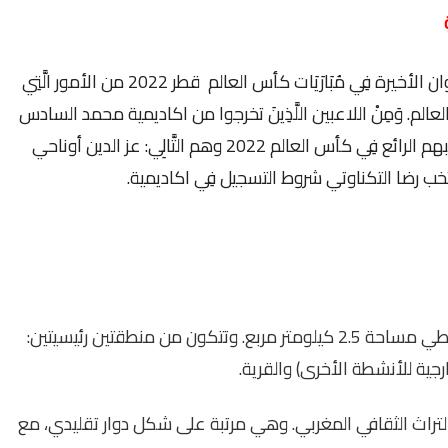
بعد التقدم الَّذِي أحرزه منتخب المَغْرِب فِي الأوان الأخيرة فِي مُبَارَيَات كأس العالم قطر 2022 من الأمور الَّتِي
لم. وَمِنْ اللاعبين اللَّذِينَ تخرجوا من اكاديمية محمد السادس
لكرة القدم المغربية والذين برزوا عَنْ طَرِيقِ لعبهم الرائع فِي كأس العالم 2022 وهم التَّالِي: عز الدين أوناحي
خب رضا التكناوتي شروط التسجيل فِي اكاديمية.
تقع الأكاديمية بالقرب من نهر أبو رقراق، وتغطي مساحة 2.5 كيلومتر مربع. وتتكون من منطقتين رئيسيتين:
جية للأنشطة الأخرى) والقرية.
التراث الثقافي المغربي. وهي مرتبة على شكل دوار تقليدي، مع