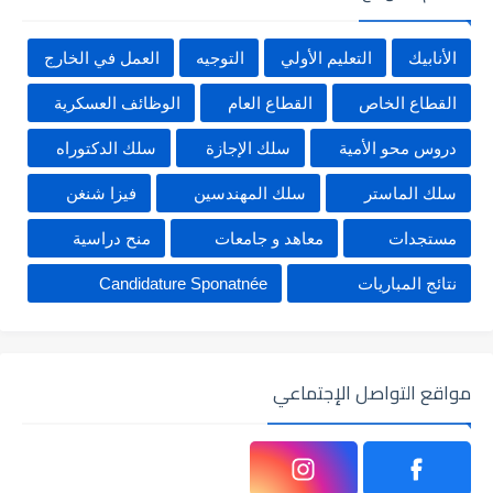
الأنابيك
التعليم الأولي
التوجيه
العمل في الخارج
القطاع الخاص
القطاع العام
الوظائف العسكرية
دروس محو الأمية
سلك الإجازة
سلك الدكتوراه
سلك الماستر
سلك المهندسين
فيزا شنغن
مستجدات
معاهد و جامعات
منح دراسية
نتائج المباريات
Candidature Sponatnée
مواقع التواصل الإجتماعي