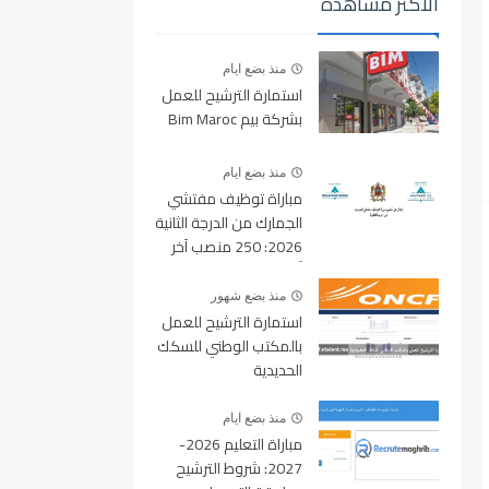
الأكثر مشاهدة
منذ بضع ايام
استمارة الترشيح للعمل
بشركة بيم Bim Maroc
منذ بضع ايام
مباراة توظيف مفتشي
الجمارك من الدرجة الثانية
2026: 250 منصب آخر
أجل للتسجيل 10 غشت
2026
منذ بضع شهور
استمارة الترشيح للعمل
بالمكتب الوطني للسكك
الحديدية
oncf.etalent.ma
منذ بضع ايام
مباراة التعليم 2026-
2027: شروط الترشيح