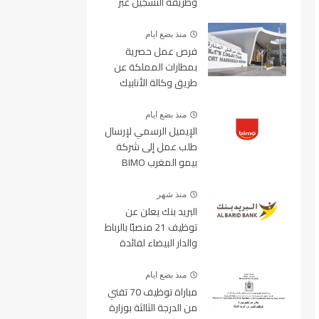
وطريقة التسجيل عبر
منصة ولوج
منذ بضع ايام
فرص عمل حصرية
بمطارات المملكة عن
طريق وكالة الأنابيك
2026
منذ بضع ايام
الإيميل الرسمي لإرسال
طلب عمل إلى شركة
بيمو المغرب BIMO
2026
منذ شهر
البريد بنك يعلن عن
توظيف 21 منصبًا بالرباط
والدار البيضاء لفائدة
الأطر والمهندسين
والتقنيين
منذ بضع ايام
مباراة توظيف 70 تقني
من الدرجة الثالثة بوزارة