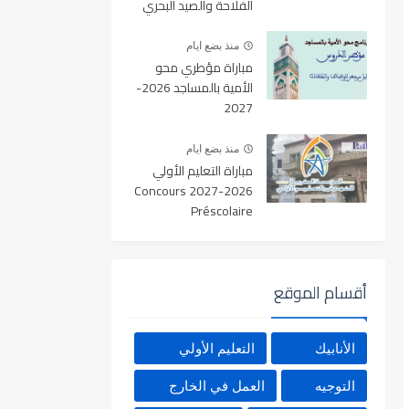
الفلاحة والصيد البحري
والتنمية القروية والمياه
والغابات آخر أجل 19
منذ بضع ايام
غشت 2026
مباراة مؤطري محو
الأمية بالمساجد 2026-
2027
منذ بضع ايام
مباراة التعليم الأولي
2026-2027 Concours
Préscolaire
أقسام الموقع
الأنابيك
التعليم الأولي
التوجيه
العمل في الخارج