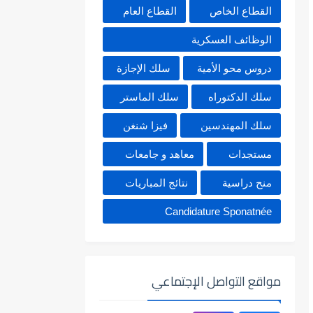
القطاع الخاص
القطاع العام
الوظائف العسكرية
دروس محو الأمية
سلك الإجازة
سلك الدكتوراه
سلك الماستر
سلك المهندسين
فيزا شنغن
مستجدات
معاهد و جامعات
منح دراسية
نتائج المباريات
Candidature Sponatnée
مواقع التواصل الإجتماعي