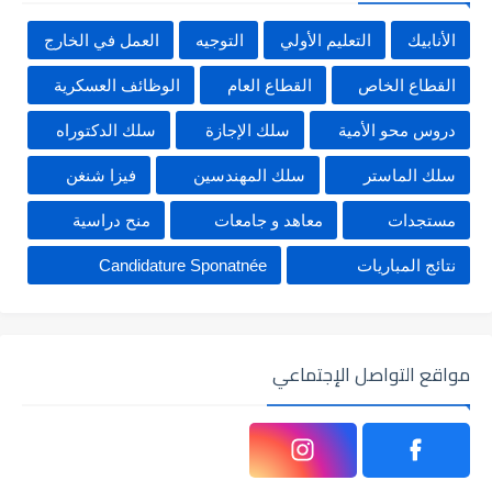
الأنابيك
التعليم الأولي
التوجيه
العمل في الخارج
القطاع الخاص
القطاع العام
الوظائف العسكرية
دروس محو الأمية
سلك الإجازة
سلك الدكتوراه
سلك الماستر
سلك المهندسين
فيزا شنغن
مستجدات
معاهد و جامعات
منح دراسية
نتائج المباريات
Candidature Sponatnée
مواقع التواصل الإجتماعي