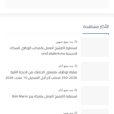
الأكثر مشاهدة
منذ بضع شهور
استمارة الترشيح للعمل بالمكتب الوطني للسكك
الحديدية oncf.etalent.ma
منذ بضع ايام
مباراة توظيف مفتشي الجمارك من الدرجة الثانية
2026: 250 منصب آخر أجل للتسجيل 10 غشت 2026
منذ بضع ايام
استمارة الترشيح للعمل بشركة بيم Bim Maroc
منذ شهر