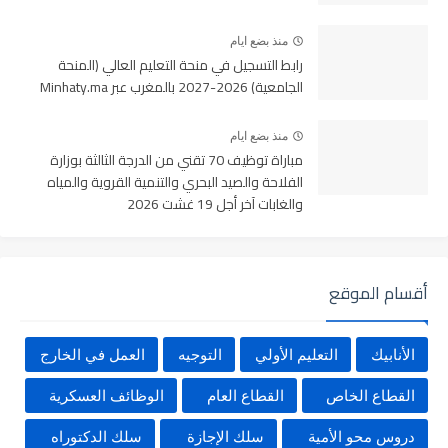
منذ بضع ايام
رابط التسجيل في منحة التعليم العالي (المنحة
الجامعية) 2026-2027 بالمغرب عبر Minhaty.ma
منذ بضع ايام
مباراة توظيف 70 تقني من الدرجة الثالثة بوزارة
الفلاحة والصيد البحري والتنمية القروية والمياه
والغابات آخر أجل 19 غشت 2026
أقسام الموقع
الأنابيك
التعليم الأولي
التوجيه
العمل في الخارج
القطاع الخاص
القطاع العام
الوظائف العسكرية
دروس محو الأمية
سلك الإجازة
سلك الدكتوراه