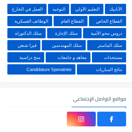
الأنابيك
التعليم الأولي
التوجيه
العمل في الخارج
القطاع الخاص
القطاع العام
الوظائف العسكرية
دروس محو الأمية
سلك الإجازة
سلك الدكتوراه
سلك الماستر
سلك المهندسين
فيزا شنغن
مستجدات
معاهد و جامعات
منح دراسية
نتائج المباريات
Candidature Sponatnée
مواقع التواصل الإجتماعي