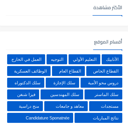
الأكثر مشاهدة
أقسام الموقع
الأنابيك
التعليم الأولي
التوجيه
العمل في الخارج
القطاع الخاص
القطاع العام
الوظائف العسكرية
دروس محو الأمية
سلك الإجازة
سلك الدكتوراه
سلك الماستر
سلك المهندسين
فيزا شنغن
مستجدات
معاهد و جامعات
منح دراسية
نتائج المباريات
Candidature Sponatnée