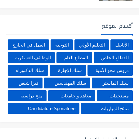
أقسام الموقع
الأنابيك
التعليم الأولي
التوجيه
العمل في الخارج
القطاع الخاص
القطاع العام
الوظائف العسكرية
دروس محو الأمية
سلك الإجازة
سلك الدكتوراه
سلك الماستر
سلك المهندسين
فيزا شنغن
مستجدات
معاهد و جامعات
منح دراسية
نتائج المباريات
Candidature Sponatnée