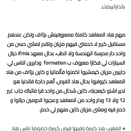
بالدارالبيضاء.
مهم هاد المعاهد كاملة ممعروفينش بزااف ولكن عندهم
مستقبل كبير لا خدمتي فيهم مزيان وتقدر تمشي حسن من
واحد دار مدرسة الهندسة ولا الطب، بحال معهد ifmia ديال
السيارات لي فكازا معروف ب formation ودايرين الناس لي
جايبين مزيان كيمشيوا اكملوا فألمانيا و كاين بزااف من هاد
المعاهد كيوفروا بحال هاد الفرص. أهم حاجة فالدنيا هو
تدير اشنو كيعجبك، كاين شحال من واحد قرا فالباك جاب غير
12 ولا 13 ودار واحد من المعاهد وعجبوا الدومين ديالوا و
خدم فيه ومشى مزيان كاين منهم لي خدم.
+
المغرب بلاد كبيرة وفيها فرص كبيرة خصوصا لناس هاد