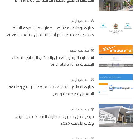
استمارة الترشيح للعمل بشركة بيم Bim Maroc
منذ بضع ايام
مباراة توظيف مفتشي الجمارك من الدرجة الثانية
2026: 250 منصب آخر أجل للتسجيل 10 غشت 2026
منذ بضع شهور
استمارة الترشيح للعمل بالمكتب الوطني للسكك
الحديدية oncf.etalent.ma
منذ بضع ايام
مباراة التعليم 2026-2027: شروط الترشيح وطريقة
التسجيل عبر منصة ولوج
منذ بضع ايام
فرص عمل حصرية بمطارات المملكة عن طريق
وكالة الأنابيك 2026
منذ بضع ايام