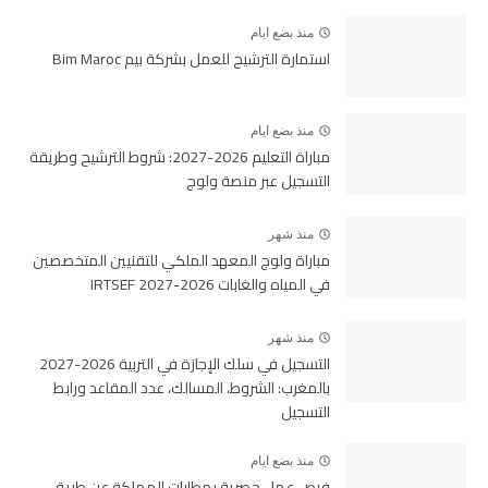
منذ بضع ايام
استمارة الترشيح للعمل بشركة بيم Bim Maroc
منذ بضع ايام
مباراة التعليم 2026-2027: شروط الترشيح وطريقة
التسجيل عبر منصة ولوج
منذ شهر
مباراة ولوج المعهد الملكي للتقنيين المتخصصين
في المياه والغابات 2026-2027 IRTSEF
منذ شهر
التسجيل في سلك الإجازة في التربية 2026-2027
بالمغرب: الشروط، المسالك، عدد المقاعد ورابط
التسجيل
منذ بضع ايام
فرص عمل حصرية بمطارات المملكة عن طريق