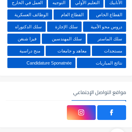
الأنابيك
التعليم الأولي
التوجيه
العمل في الخارج
القطاع الخاص
القطاع العام
الوظائف العسكرية
دروس محو الأمية
سلك الإجازة
سلك الدكتوراه
سلك الماستر
سلك المهندسين
فيزا شنغن
مستجدات
معاهد و جامعات
منح دراسية
نتائج المباريات
Candidature Sponatnée
مواقع التواصل الإجتماعي