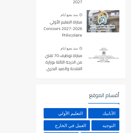
2027
منذ بضع ايام
مباراة التعليم الأولي
2026-2027 Concours
Préscolaire
منذ بضع ايام
مباراة توظيف 70 تقني
من الدرجة الثالثة بوزارة
الفلاحة والصيد البحري
والتنمية القروية والمياه
والغابات آخر أجل 19
غشت 2026
أقسام الموقع
الأنابيك
التعليم الأولي
التوجيه
العمل في الخارج