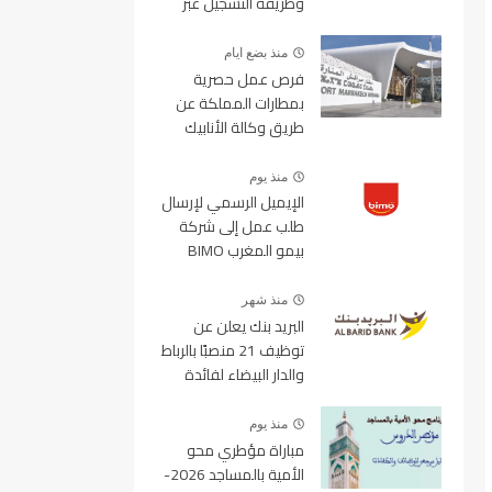
وطريقة التسجيل عبر
منصة ولوج
منذ بضع ايام
فرص عمل حصرية
بمطارات المملكة عن
طريق وكالة الأنابيك
2026
منذ يوم
الإيميل الرسمي لإرسال
طلب عمل إلى شركة
بيمو المغرب BIMO
2026
منذ شهر
البريد بنك يعلن عن
توظيف 21 منصبًا بالرباط
والدار البيضاء لفائدة
الأطر والمهندسين
والتقنيين
منذ يوم
مباراة مؤطري محو
الأمية بالمساجد 2026-