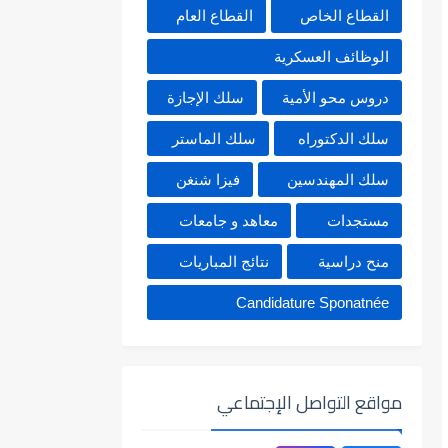
القطاع الخاص
القطاع العام
الوظائف العسكرية
دروس محو الأمية
سلك الإجازة
سلك الدكتوراه
سلك الماستر
سلك المهندسين
فيزا شنغن
مستجدات
معاهد و جامعات
منح دراسية
نتائج المباريات
Candidature Sponatnée
مواقع التواصل الإجتماعي