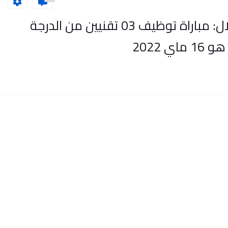
جماعة بوتفردة - إقليم بني ملال: مباراة توظيف 03 تقنيين من الدرجة
ي 2022