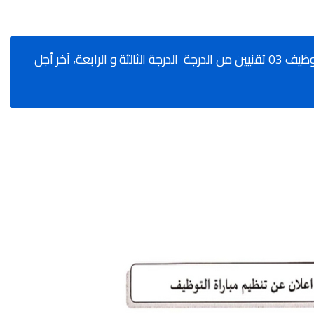
جماعة بوتفردة - إقليم بني ملال: مباراة توظيف 03 تقنيين من الدرجة الدرجة الثالثة و الرابعة، آخر أجل