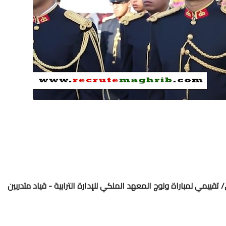
/ تقييمي لمباراة ولوج المعهد الملكي للإدارة الترابية - قياد متدربين