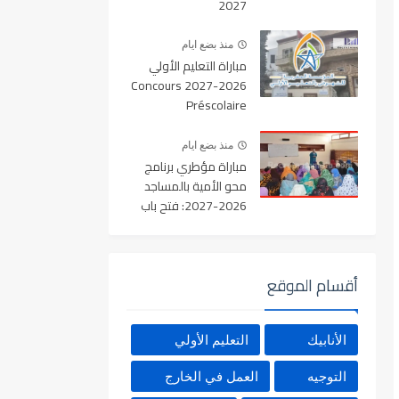
2027
منذ بضع ايام
مباراة التعليم الأولي
2026-2027 Concours
Préscolaire
منذ بضع ايام
مباراة مؤطري برنامج
محو الأمية بالمساجد
2026-2027: فتح باب
الترشح بعدد من الأقاليم
المغربية
أقسام الموقع
الأنابيك
التعليم الأولي
التوجيه
العمل في الخارج