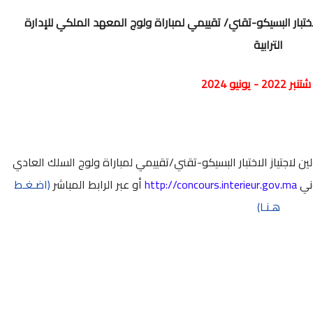
تبار البسيكو-تقني/ تقييمي لمباراة ولوج المعهد الملكي للإدارة
الترابية
20 - يونيو 2024
ن لاجتياز الاختبار البسيكو-تقني/تقييمي لمباراة ولوج السلك العادي
وني
http://concours.interieur.gov.ma
أو عبر الرابط المباشر
(اضـغـط
هـنـا)