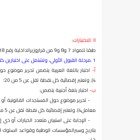
II .الاختبارات:
طبقا للمواد 7 و8 و9 من قراروزيرالداخلية رقم 1338.18 المشار اليه أعلاه، تجرى المباراة عبر مرحلتين:
1 .مرحلة القبول الأولي، وتشتمل على اختبارين كتابيين:
أ-
اختبار باللغة العربية يتضمن تحرير موضوع حو
4). وتعتبر إقصائية كل نقطة تقل عن 5 من 20؛
ب-
اختبار بلغة أجنبية يتضمن:
- تحرير موضوع حول المستجدات القانونية أو السيا
معامل4). وتعتبر إقصائية كل نقطة تقل عن 5 من 20؛
- الإجابة على استبيان متعدد الخيارات أو ذي إ
بتاريخ وسيرالمؤسسات الوطنية وقواعد السلوك ال