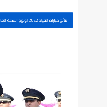
نتائج مباراة القياد 2022 لولوج السلك العادي للمعهد الملكي للإدارة الترابية