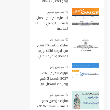
بيمو المغرب BIMO
2026
منذ بضع شهور
استمارة الترشيح للعمل
بالمكتب الوطني للسكك
الحديدية
oncf.etalent.ma
منذ بضع ايام
مباراة توظيف 70 تقني
من الدرجة الثالثة بوزارة
الفلاحة والصيد البحري
والتنمية القروية والمياه
والغابات آخر أجل 19
منذ بضع ايام
غشت 2026
مباراة التعليم 2026-
2027: شروط الترشيح
وطريقة التسجيل عبر
منصة ولوج
منذ بضع ايام
مباراة مؤطري محو
الأمية بالمساجد 2026-