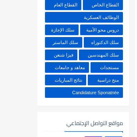
القطاع الخاص
القطاع العام
الوظائف العسكرية
دروس محو الأمية
سلك الإجازة
سلك الدكتوراه
سلك الماستر
سلك المهندسين
فيزا شنغن
مستجدات
معاهد و جامعات
منح دراسية
نتائج المباريات
Candidature Sponatnée
مواقع التواصل الإجتماعي