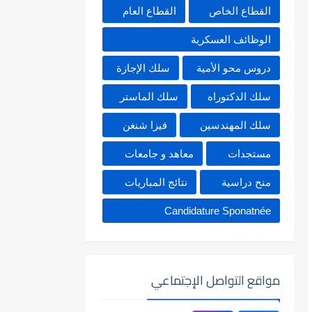
القطاع الخاص
القطاع العام
الوظائف العسكرية
دروس محو الأمية
سلك الإجازة
سلك الدكتوراه
سلك الماستر
سلك المهندسين
فيزا شنغن
مستجدات
معاهد و جامعات
منح دراسية
نتائج المباريات
Candidature Sponatnée
مواقع التواصل الإجتماعي