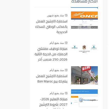
الأكثر مشاهدة
منذ بضع شهور
استمارة الترشيح للعمل
بالمكتب الوطني للسكك
الحديدية
oncf.etalent.ma
منذ بضع ايام
مباراة توظيف مفتشي
الجمارك من الدرجة الثانية
2026: 250 منصب آخر
أجل للتسجيل 10 غشت
2026
منذ بضع ايام
استمارة الترشيح للعمل
بشركة بيم Bim Maroc
منذ بضع ايام
مباراة التعليم 2026-
2027: شروط الترشيح