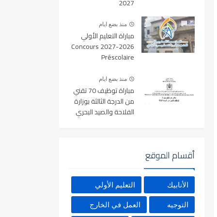
2027
منذ بضع ايام
مباراة التعليم الأولي
2026-2027 Concours
Préscolaire
منذ بضع ايام
مباراة توظيف 70 تقني
من الدرجة الثالثة بوزارة
الفلاحة والصيد البحري
والتنمية القروية والمياه
والغابات آخر أجل 19
غشت 2026
أقسام الموقع
الأنابيك
التعليم الأولي
التوجيه
العمل في الخارج