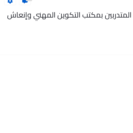
 مسير شؤون المتدربين بمكتب التكوين المهني وإنعاش