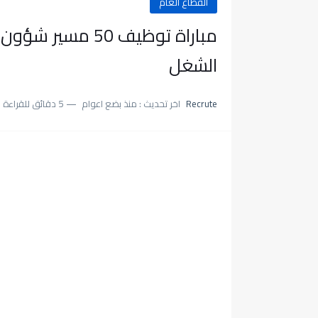
القطاع العام
مباراة توظيف 50
الشغل
Recrute
اخر تحديث :
منذ بضع اعوام
5 دقائق للقراءة