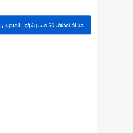
مباراة توظيف 50 مسير شؤون المتدربين بمكتب التكوين المهني وإنعاش الشغل