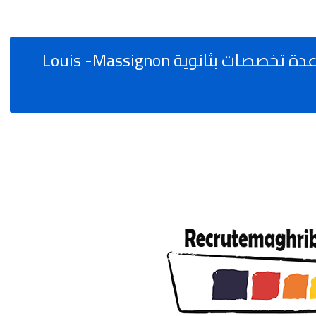
إعلان عن توظيف أساتذة في عدة تخصصات بثانوية Louis -Massignon