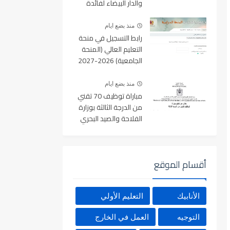
والدار البيضاء لفائدة
الأطر والمهندسين
والتقنيين
منذ بضع ايام
رابط التسجيل في منحة
التعليم العالي (المنحة
الجامعية) 2026-2027
بالمغرب عبر Minhaty.ma
منذ بضع ايام
مباراة توظيف 70 تقني
من الدرجة الثالثة بوزارة
الفلاحة والصيد البحري
والتنمية القروية والمياه
والغابات آخر أجل 19
غشت 2026
أقسام الموقع
الأنابيك
التعليم الأولي
التوجيه
العمل في الخارج