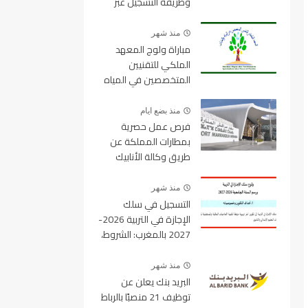
وطريقة التسجيل عبر
منصة ولوج
منذ شهر
مباراة ولوج المعهد
الملكي للتقنيين
المتخصصين في المياه
والغابات 2026-2027
IRTSEF
منذ بضع ايام
فرص عمل حصرية
بمطارات المملكة عن
طريق وكالة الأنابيك
2026
منذ شهر
التسجيل في سلك
الإجازة في التربية 2026-
2027 بالمغرب: الشروط،
المسالك، عدد المقاعد
ورابط التسجيل
منذ شهر
البريد بنك يعلن عن
توظيف 21 منصبًا بالرباط