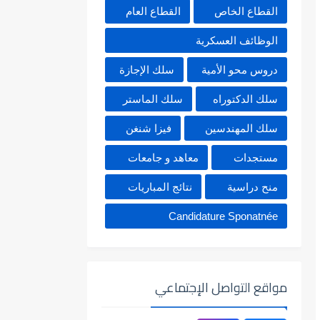
القطاع الخاص
القطاع العام
الوظائف العسكرية
دروس محو الأمية
سلك الإجازة
سلك الدكتوراه
سلك الماستر
سلك المهندسين
فيزا شنغن
مستجدات
معاهد و جامعات
منح دراسية
نتائج المباريات
Candidature Sponatnée
مواقع التواصل الإجتماعي