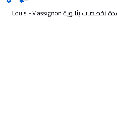
إعلان عن توظيف أساتذة في عدة تخصصات بثانوية Louis -Massignon