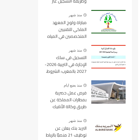
وطريقة التسجيل عبر
منصة ولوج
منذ شهر
مباراة ولوج المعهد
الملكي للتقنيين
المتخصصين في المياه
والغابات 2026-2027
IRTSEF
منذ شهر
التسجيل في سلك
الإجازة في التربية 2026-
2027 بالمغرب: الشروط،
المسالك، عدد المقاعد
ورابط التسجيل
منذ بضع ايام
فرص عمل حصرية
بمطارات المملكة عن
طريق وكالة الأنابيك
2026
منذ شهر
البريد بنك يعلن عن
توظيف 21 منصبًا بالرباط