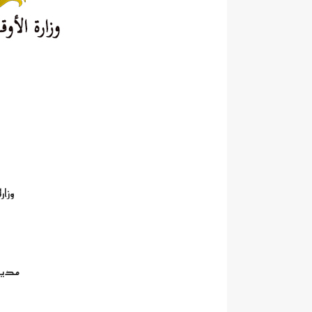
وزار
مديري