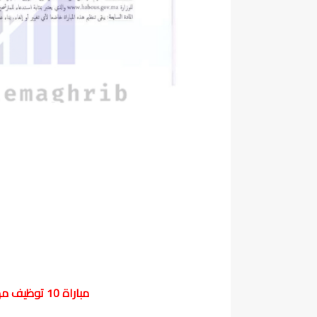
مباراة 10 توظيف مهندس دولة من الدرجة الأولى ~ سلم 11