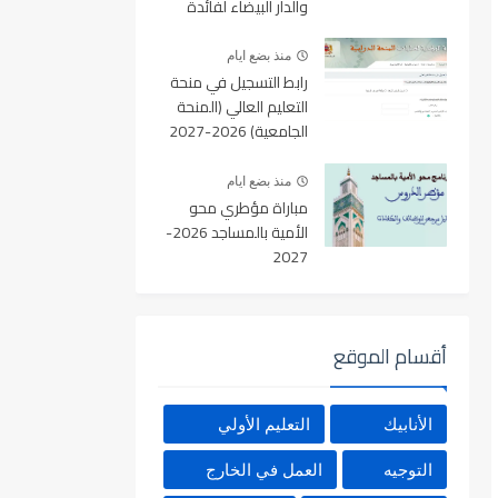
والدار البيضاء لفائدة
الأطر والمهندسين
والتقنيين
منذ بضع ايام
رابط التسجيل في منحة
التعليم العالي (المنحة
الجامعية) 2026-2027
بالمغرب عبر Minhaty.ma
منذ بضع ايام
مباراة مؤطري محو
الأمية بالمساجد 2026-
2027
أقسام الموقع
الأنابيك
التعليم الأولي
التوجيه
العمل في الخارج