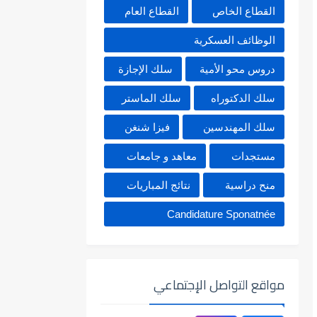
القطاع الخاص
القطاع العام
الوظائف العسكرية
دروس محو الأمية
سلك الإجازة
سلك الدكتوراه
سلك الماستر
سلك المهندسين
فيزا شنغن
مستجدات
معاهد و جامعات
منح دراسية
نتائج المباريات
Candidature Sponatnée
مواقع التواصل الإجتماعي