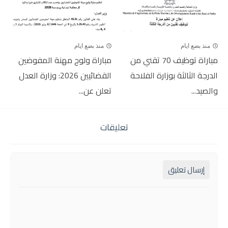
منذ بضع ايام
منذ بضع ايام
مباراة توظيف 70 تقني من
مباراة ولوج مهنة المفوضين
الدرجة الثالثة بوزارة الفلاحة
القضائيين 2026: وزارة العدل
والصيد...
تعلن عن...
تعليقات
إرسال تعليق