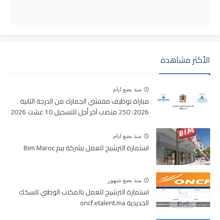
الأكثر مشاهدة
منذ بضع ايام
مباراة توظيف مفتشي الجمارك من الدرجة الثانية
2026: 250 منصب آخر أجل للتسجيل 10 غشت 2026
منذ بضع ايام
استمارة الترشيح للعمل بشركة بيم Bim Maroc
منذ بضع شهور
استمارة الترشيح للعمل بالمكتب الوطني للسكك
الحديدية oncf.etalent.ma