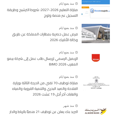
منذ بضع ايام
مباراة التعليم 2026-2027: شروط الترشيح وطريقة
التسجيل عبر منصة ولوج
منذ بضع ايام
فرص عمل حصرية بمطارات المملكة عن طريق
وكالة الأنابيك 2026
منذ بضع ايام
الإيميل الرسمي لإرسال طلب عمل إلى شركة بيمو
المغرب BIMO 2026
منذ بضع ايام
مباراة توظيف 70 تقني من الدرجة الثالثة بوزارة
الفلاحة والصيد البحري والتنمية القروية والمياه
والغابات آخر أجل 19 غشت 2026
منذ شهر
البريد بنك يعلن عن توظيف 21 منصبًا بالرباط والدار