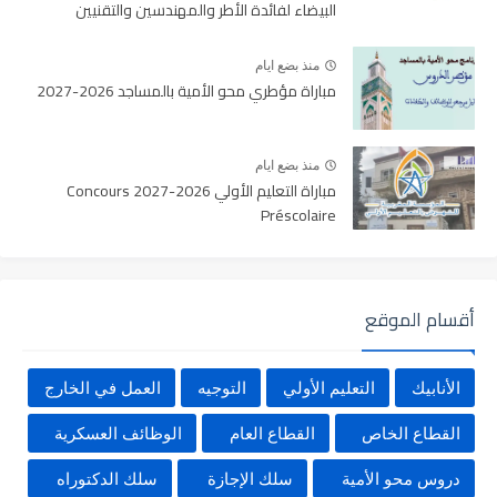
البيضاء لفائدة الأطر والمهندسين والتقنيين
منذ بضع ايام
مباراة مؤطري محو الأمية بالمساجد 2026-2027
منذ بضع ايام
مباراة التعليم الأولي 2026-2027 Concours
Préscolaire
أقسام الموقع
الأنابيك
التعليم الأولي
التوجيه
العمل في الخارج
القطاع الخاص
القطاع العام
الوظائف العسكرية
دروس محو الأمية
سلك الإجازة
سلك الدكتوراه