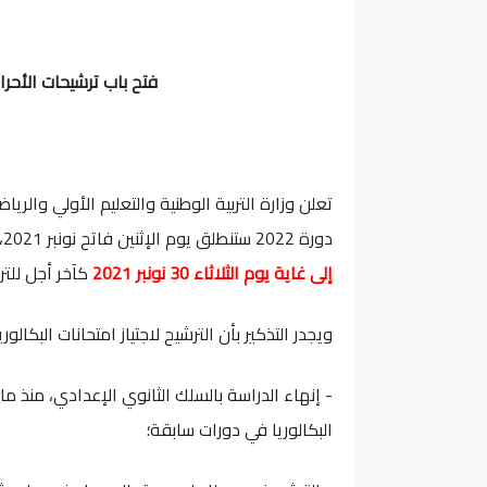
فتح باب ترشيحات الأحرار لا
تعلن وزارة التربية الوطنية والتعليم الأولي والرياض
دورة 2022 ستنطلق يوم الإثنين فاتح نونبر 2021، حصراً عبر البوابة الإلكترونية للوزارة،
إلى غاية يوم الثلاثاء 30 نونبر 2021
كآخر أجل للتر
ويجدر التذكير بأن الترشيح لاجتياز امتحانات البكالوريا برسم دورة 2022 بصفة "مترشح حر"
- إنهاء الدراسة بالسلك الثانوي الإعدادي، منذ ما
البكالوريا في دورات سابقة؛