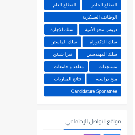
القطاع الخاص
القطاع العام
الوظائف العسكرية
دروس محو الأمية
سلك الإجازة
سلك الدكتوراه
سلك الماستر
سلك المهندسين
فيزا شنغن
مستجدات
معاهد و جامعات
منح دراسية
نتائج المباريات
Candidature Sponatnée
مواقع التواصل الإجتماعي