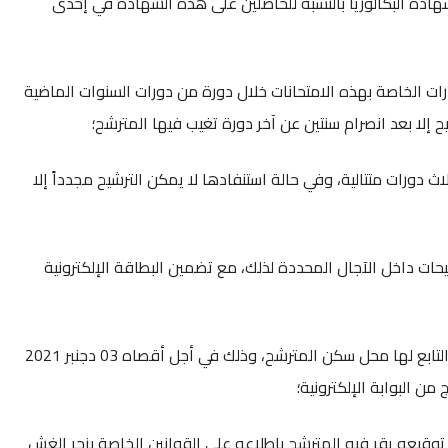
دة البكالوريا بالنسبة للحاصلين على هذه الشهادة في إحدى
بارات الخاصة بهذه الامتحانات خلال دورة من دورات السنوات الماضية
ح إلا بعد انصرام سنتين عن آخر دورة تغيب فيها المترشح؛
اث دورات متتالية، وفي حالة استنفادها لا يمكن الترشيح مجدداً إلا
شيحات داخل الآجال المحددة لذلك، مع تضمين البطاقة الإلكترونية
- إيداع ملف الترشيح الورقي بالمديرية الإقليمية التابع لها محل سكن المترشح، وذلك في أجل أقصاه 03 دجنبر 2021
ن البوابة الإلكترونية؛
توقيعه يقر فيه المترشح باطلاعه على القوانين الخاصة بزجر الغش