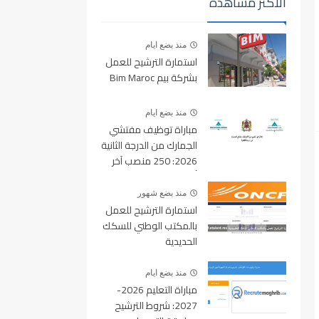
الأكثر مشاهدة
منذ بضع ايام
استمارة الترشيح للعمل
بشركة بيم Bim Maroc
منذ بضع ايام
مباراة توظيف مفتشي
الجمارك من الدرجة الثانية
2026: 250 منصب آخر
أجل للتسجيل 10 غشت
2026
منذ بضع شهور
استمارة الترشيح للعمل
بالمكتب الوطني للسكك
الحديدية
oncf.etalent.ma
منذ بضع ايام
مباراة التعليم 2026-
2027: شروط الترشيح