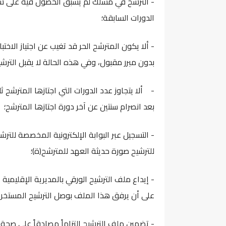
- الترشح في مسلك لم يسبق الحصول فيه على شها
الدورات السابقة؛
- ألا يكون المترشح الحر قد تغيب عن اجتياز الاخت
بدون مبرر مقبول، وفي هذه الحالة لا يقبل الترشي
- ألا يتجاوز عدد الدورات التي اجتازها المترشح ثل
بعد انصرام سنتين عن آخر دورة اجتازها المترشح؛
- التسجيل عبر البوابة الإلكترونية المخصصة للتر
للترشيح صورة حديثة العهد للمترشح(ة)؛
على أن يرفق هذا الملف بوصل الترشيح المستخرج م
- تضمين ملف الترشيح التزاماً مصادقاً على صحة 