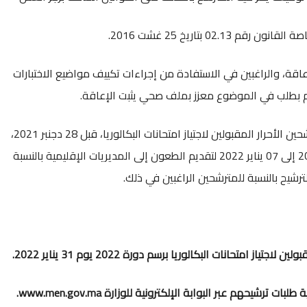
02 بتاريخ 25 غشت 2016.
اقة، والراغبين في الاستفادة من إجراءات تكييف مواضيع الاختبارات
م بطلب في الموضوع معزز بملف صحي يثبت الإعاقة.
وستعمل الوزارة، على نشر اللوائح المؤقتة للمترشحين الأحرار المقبولين لاجتياز امتحانات البكالوريا، قبل 28 دجنبر 2021،
على أن تخصص الفترة الممتدة من 29 دجنبر 2021 إلى 07 يناير 2022 لتقديم الطعون إلى المديريات الإقليمية بالنسبة
لترشيح بالنسبة للمترشحين الراغبين في ذلك.
ز امتحانات البكالوريا برسم دورة 2022 يوم 31 يناير 2022.
بات ترشيحهم عبر البوابة الإلكترونية للوزارة
www.men.gov.ma.