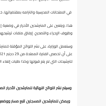
في الامتحانات المدرسية والتزامه بمقتضياتها، خاصة القانون رقم .13
هذا، ويتعين على المترشحين الأحرار في وضعية إع
وظروف الإجراء والتصحيح، إرفاق ملفات ترشيحه
للترشيحات التي لم يتم قبولها وكذا طلبات إلغاء ا
وسيتم نشر اللوائح النهائية للمترشحين الأحرار المقبولين لاجتيا
ويمكن للمترشحين المسجلين تتبع مسار ووضعية طل