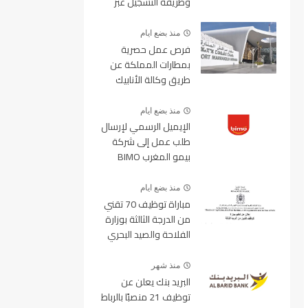
وطريقة التسجيل عبر
منصة ولوج
منذ بضع ايام
فرص عمل حصرية
بمطارات المملكة عن
طريق وكالة الأنابيك
2026
منذ بضع ايام
الإيميل الرسمي لإرسال
طلب عمل إلى شركة
بيمو المغرب BIMO
2026
منذ بضع ايام
مباراة توظيف 70 تقني
من الدرجة الثالثة بوزارة
الفلاحة والصيد البحري
والتنمية القروية والمياه
والغابات آخر أجل 19
منذ شهر
غشت 2026
البريد بنك يعلن عن
توظيف 21 منصبًا بالرباط