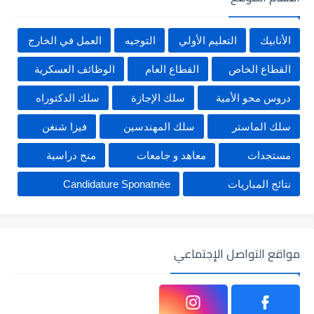
الأنابيك
التعليم الأولي
التوجيه
العمل في الخارج
القطاع الخاص
القطاع العام
الوظائف العسكرية
دروس محو الأمية
سلك الإجازة
سلك الدكتوراه
سلك الماستر
سلك المهندسين
فيزا شنغن
مستجدات
معاهد و جامعات
منح دراسية
نتائج المباريات
Candidature Sponatnée
مواقع التواصل الإجتماعي