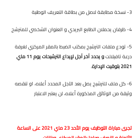
3- نسخة مطابقة لاصل من بطاقة التعريف الوطنية
4- ظرفان يحملان الطابع البريدي و العنوان الشخصي للمترشح
5- تودع ملفات الترشيح بمكتب الضبط بالمقر المركزي لغرفة
درعة تافيلالت
و يحدد آخر آجل لإيداع الترشيحات يوم 11 ماي
2021 بتوقيت الإدارة
.
6- كل ملف للترشيح يصل بعد الآجل المحدد أعلاه، او تنقصه
وثيقة من الوثائق المذكورة أعلاه، لن يعتبر الاعتبار
تجرى مباراة التوظيف يوم الأحد 23 ماي 2021 على الساعة
الثامنة و النصف صباحا بالمقر المركزي ورزازات.